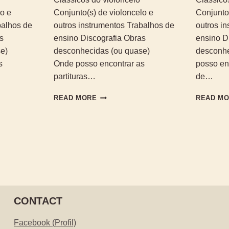
lo e
Conjunto(s) de violoncelo e
Conjunto(
balhos de
outros instrumentos Trabalhos de
outros i
s
ensino Discografia Obras
ensino D
se)
desconhecidas (ou quase)
desconhe
s
Onde posso encontrar as
posso enc
partituras…
de…
OBRAS
READ MORE
READ M
AS
ORIGINAIS
DE
PAUL
BAZELAIRE
CONTACT
Facebook (Profil)