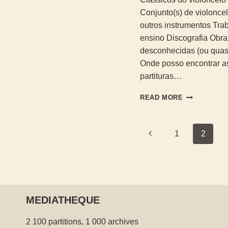
Conjunto(s) de violonce
outros instrumentos Tra
ensino Discografia Obra
desconhecidas (ou qua
Onde posso encontrar a
partituras…
OBRAS
READ MORE
TRANSCRIT
DE
PAUL
Page
Previous
1
2
BAZELAIRE
navigation
Page
MEDIATHEQUE
2 100 partitions, 1 000 archives