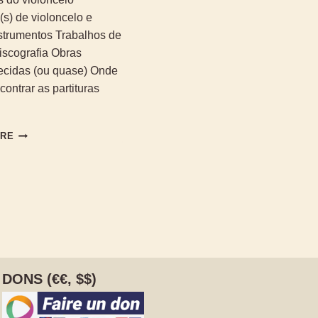
s) de violoncelo e
nstrumentos Trabalhos de
iscografia Obras
cidas (ou quase) Onde
ontrar as partituras
CONHEÇA
ORE
A
OBRA
DE
PAUL
BAZELAIRE
DONS (€€, $$)