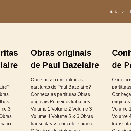
Inicial
ritas
Obras originais
Conh
laire
de Paul Bazelaire
de P
s
Onde posso encontrar as
Onde pos
aire?
partituras de Paul Bazelaire?
partitura
bras
Conheça as partituras Obras
Conheça 
alhos
originais Primeiros trabalhos
originais
ume 3
Volume 1 Volume 2 Volume 3
Volume 1
 Obras
Volume 4 Volume 5 & 6 Obras
Volume 4
 piano
transcritas Violoncelo e piano
transcrit
Clássicos do violoncelo
Clássico