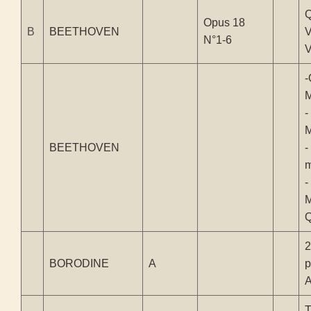
Q
Opus 18
B
BEETHOVEN
V
N°1-6
V
-
M
-
M
BEETHOVEN
-
m
-
M
Q
BORODINE
A
p
A
T