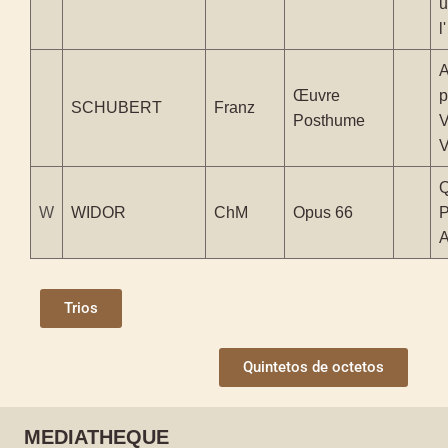
u
l
A
Œuvre
p
SCHUBERT
Franz
Posthume
V
V
Q
W
WIDOR
ChM
Opus 66
P
A
Trios
Quintetos de octetos
MEDIATHEQUE