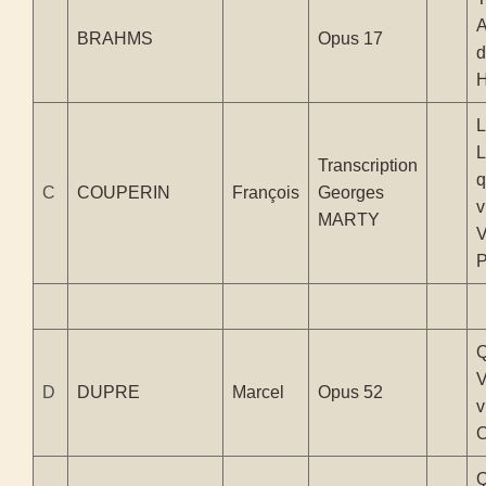
BRAHMS
Opus 17
d
H
L
L
Transcription
q
C
COUPERIN
François
Georges
v
MARTY
V
P
V
D
DUPRE
Marcel
Opus 52
v
O
Q