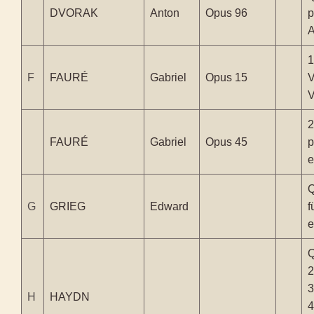
DVORAK
Anton
Opus 96
p
A
1
F
FAURÉ
Gabriel
Opus 15
V
V
2
FAURÉ
Gabriel
Opus 45
p
e
Q
G
GRIEG
Edward
f
e
Q
2
3
H
HAYDN
4