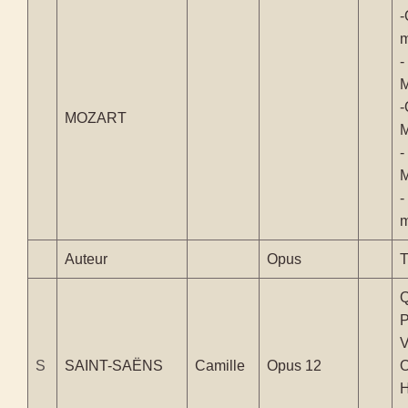
-
m
-
M
-
MOZART
M
-
M
-
m
Auteur
Opus
T
Q
P
V
S
SAINT-SAËNS
Camille
Opus 12
O
H