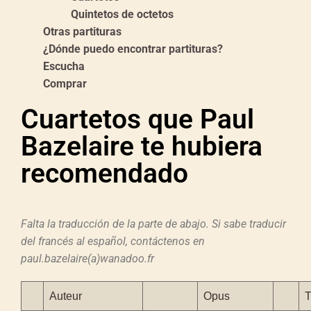
Quintetos de octetos
Otras partituras
¿Dónde puedo encontrar partituras?
Escucha
Comprar
Cuartetos que Paul
Bazelaire te hubiera
recomendado
Falta la traducción de la parte de abajo. Si sabe traducir
del francés al español, contáctenos en
paul.bazelaire(a)wanadoo.fr
Auteur
Opus
T