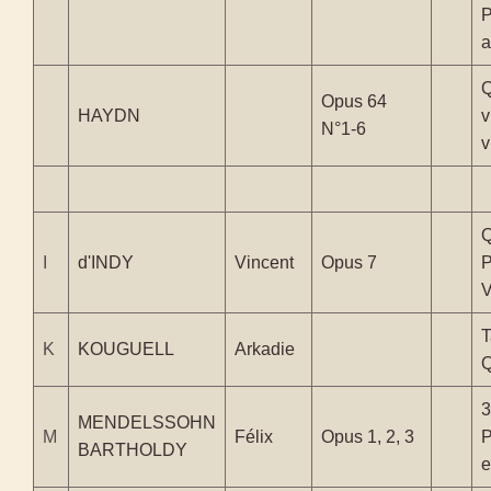
P
a
Q
Opus 64
HAYDN
v
N°1-6
v
Q
I
d'INDY
Vincent
Opus 7
P
V
T
K
KOUGUELL
Arkadie
Q
3
MENDELSSOHN
M
Félix
Opus 1, 2, 3
P
BARTHOLDY
e