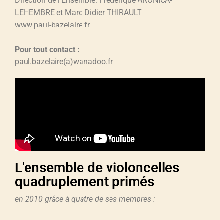
Direction de l’Ensemble: Frédérique ARONICA-
LEHEMBRE et Marc Didier THIRAULT
www.paul-bazelaire.fr
Pour tout contact :
paul.bazelaire(a)wanadoo.fr
L'ensemble de violoncelles
quadruplement primés
en 2010 grâce à quatre de ses membres :