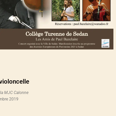
violoncelle
c la MJC Calonne
embre 2019