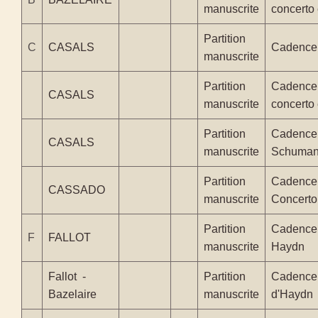
manuscrite
concerto
Partition
C
CASALS
Cadence
manuscrite
Partition
Cadence
CASALS
manuscrite
concerto
Partition
Cadence 
CASALS
manuscrite
Schuma
Partition
Cadence 
CASSADO
manuscrite
Concert
Partition
Cadence 
F
FALLOT
manuscrite
Haydn
Fallot -
Partition
Cadence 
Bazelaire
manuscrite
d'Haydn