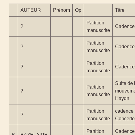
AUTEUR
Prénom
Op
Titre
Partition
?
Cadence
manuscrite
Partition
?
Cadence
manuscrite
Partition
?
Cadence 
manuscrite
Suite de
Partition
?
mouvemen
manuscrite
Haydn
Partition
cadence 
?
manuscrite
Concerto
Partition
Cadence p
B
BAZELAIRE