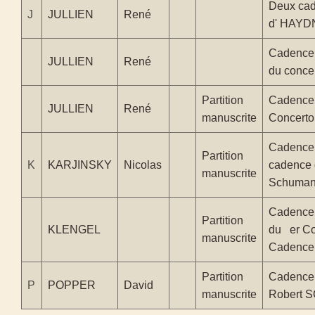
Deux cad
J
JULLIEN
René
d' HAYD
Cadence 
JULLIEN
René
du conc
Partition
Cadence p
JULLIEN
René
manuscrite
Concert
Cadence 
Partition
K
KARJINSKY
Nicolas
cadence 
manuscrite
Schuma
Cadence
Partition
KLENGEL
du er Co
manuscrite
Cadence
Partition
Cadence 
P
POPPER
David
manuscrite
Robert