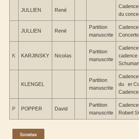
Cadence 
JULLIEN
René
du conc
Partition
Cadence p
JULLIEN
René
manuscrite
Concert
Cadence 
Partition
K
KARJINSKY
Nicolas
cadence 
manuscrite
Schuma
Cadence
Partition
KLENGEL
du er Co
manuscrite
Cadence
Partition
Cadence 
P
POPPER
David
manuscrite
Robert
Sonatas