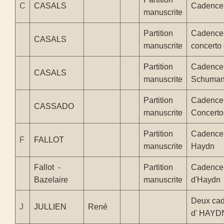
C
CASALS
Cadence
manuscrite
Partition
Cadence
CASALS
manuscrite
concerto
Partition
Cadence 
CASALS
manuscrite
Schuma
Partition
Cadence 
CASSADO
manuscrite
Concert
Partition
Cadence 
F
FALLOT
manuscrite
Haydn
Fallot -
Partition
Cadence 
Bazelaire
manuscrite
d'Haydn
Deux cad
J
JULLIEN
René
d' HAYD