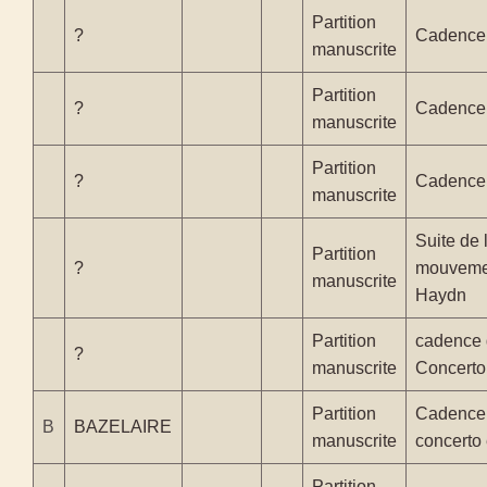
Partition
?
Cadence
manuscrite
Partition
?
Cadence
manuscrite
Partition
?
Cadence 
manuscrite
Suite de
Partition
?
mouvemen
manuscrite
Haydn
Partition
cadence 
?
manuscrite
Concerto
Partition
Cadence p
B
BAZELAIRE
manuscrite
concerto
Partition