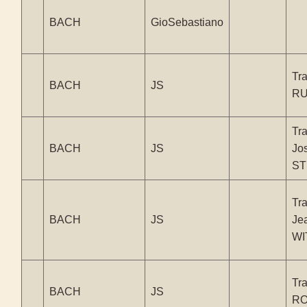
BACH
GioSebastiano
Tra
BACH
JS
R
Tra
BACH
JS
Jo
ST
Tra
BACH
JS
Je
WI
Tra
BACH
JS
RO