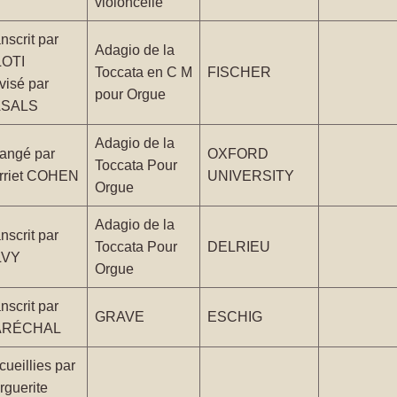
violoncelle
nscrit par
Adagio de la
LOTI
Toccata en C M
FISCHER
visé par
pour Orgue
SALS
Adagio de la
rangé par
OXFORD
Toccata Pour
rriet COHEN
UNIVERSITY
Orgue
Adagio de la
nscrit par
Toccata Pour
DELRIEU
LVY
Orgue
nscrit par
GRAVE
ESCHIG
ARÉCHAL
ueillies par
rguerite