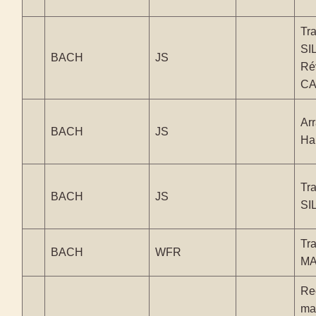
Tra
SI
BACH
JS
Ré
CA
Ar
BACH
JS
Ha
Tra
BACH
JS
SI
Tra
BACH
WFR
M
Rec
ma