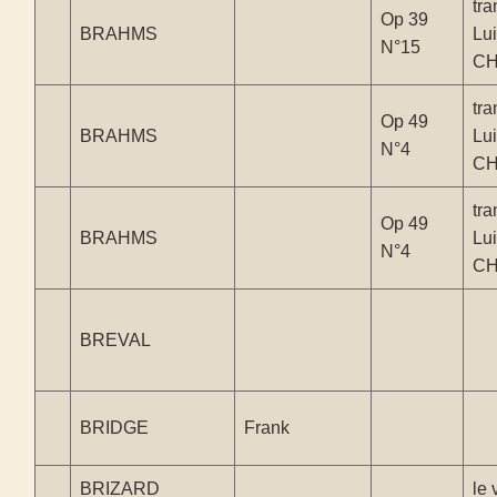
tra
Op 39
BRAHMS
Lui
N°15
CH
tra
Op 49
BRAHMS
Lui
N°4
CH
tra
Op 49
BRAHMS
Lui
N°4
CH
BREVAL
BRIDGE
Frank
BRIZARD
le 