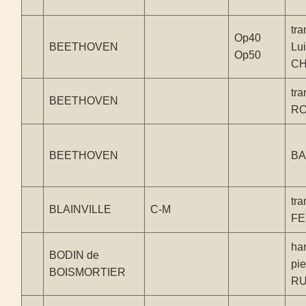
tra
Op40
BEETHOVEN
Lui
Op50
CH
tra
BEETHOVEN
RO
BEETHOVEN
BA
tra
BLAINVILLE
C-M
FE
ha
BODIN de
pie
BOISMORTIER
R