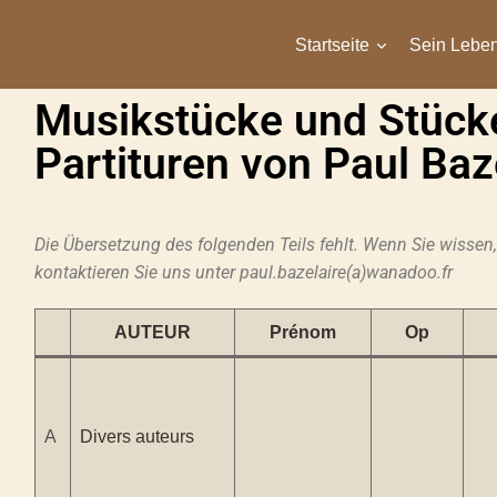
Startseite
Sein Lebe
Musikstücke und Stück
Partituren von Paul Baz
Die Übersetzung des folgenden Teils fehlt. Wenn Sie wisse
kontaktieren Sie uns unter paul.bazelaire(a)wanadoo.fr
AUTEUR
Prénom
Op
A
Divers auteurs