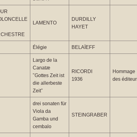
OUR
OLONCELLE
DURDILLY
LAMENTO
HAYET
RCHESTRE
Élégie
BELAÏEFF
Largo de la
Canatæ
RICORDI
Hommage
"Gottes Zeit ist
1936
des éditeur
die allerbeste
Zeit"
drei sonaten für
Viola da
STEINGRABER
Gamba und
cembalo