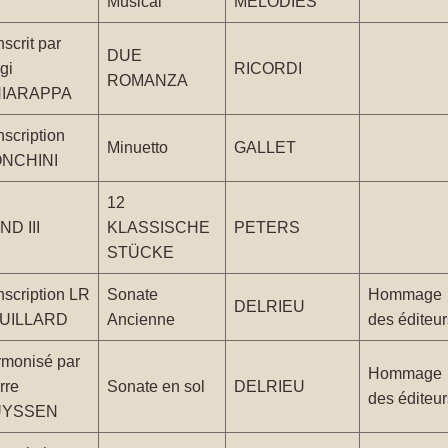
Musical
MÉLODIES
nscrit par
DUE
gi
RICORDI
ROMANZA
IARAPPA
nscription
Minuetto
GALLET
NCHINI
12
ND III
KLASSISCHE
PETERS
STÜCKE
nscription LR
Sonate
Hommage
DELRIEU
UILLARD
Ancienne
des éditeur
rmonisé par
Hommage
rre
Sonate en sol
DELRIEU
des éditeur
UYSSEN