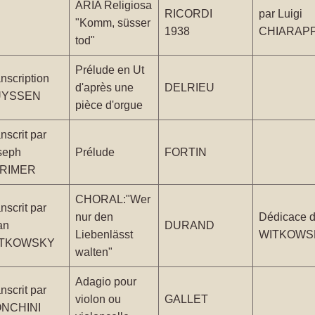
ARIA Religiosa
RICORDI
par Luigi
"Komm, süsser
1938
CHIARAP
tod"
Prélude en Ut
nscription
d'après une
DELRIEU
UYSSEN
pièce d'orgue
nscrit par
seph
Prélude
FORTIN
RIMER
CHORAL:"Wer
nscrit par
nur den
Dédicace 
an
DURAND
Liebenlässt
WITKOWS
TKOWSKY
walten"
Adagio pour
nscrit par
violon ou
GALLET
NCHINI