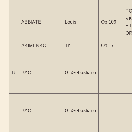
P
VI
ABBIATE
Louis
Op 109
ET
O
AKIMENKO
Th
Op 17
B
BACH
GioSebastiano
BACH
GioSebastiano