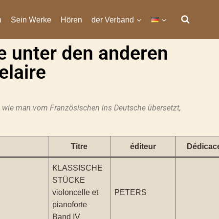
n
Sein Werke
Hören
der Verband
e unter den anderen
elaire
n, wie man vom Französischen ins Deutsche übersetzt,
Titre
éditeur
Dédicac
KLASSISCHE
STÜCKE
violoncelle et
PETERS
pianoforte
Band IV