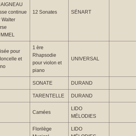
AIGNEAU
sse continue
12 Sonates
SÉNART
 Walter
rse
UMMEL
1 ère
isée pour
Rhapsodie
loncelle et
UNIVERSAL
pour violon et
ano
piano
SONATE
DURAND
TARENTELLE
DURAND
LIDO
Camées
MÉLODIES
Florilège
LIDO