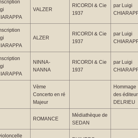
nscription
RICORDI & Cie
par Luigi
gi
VALZER
1937
CHIARAP
IARAPPA
nscription
RICORDI & Cie
par Luigi
gi
ALZER
1937
CHIARAP
IARAPPA
nscription
NINNA-
RICORDI & Cie
par Luigi
gi
NANNA
1937
CHIARAP
IARAPPA
Vème
Hommage
Concerto en ré
des éditeur
Majeur
DELRIEU
Médiathèque de
ROMANCE
SEDAN
violoncelle