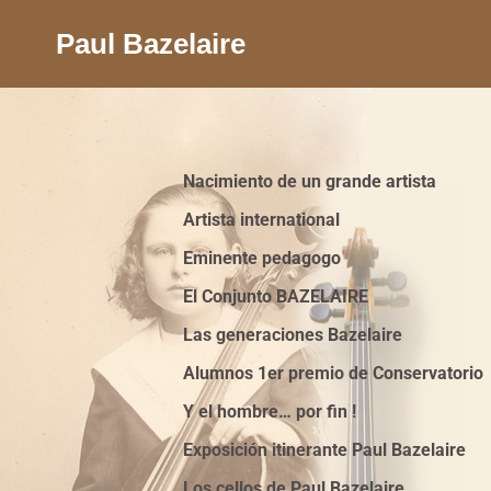
Paul Bazelaire
Nacimiento de un grande artista
Artista international
Eminente pedagogo
El Conjunto BAZELAIRE
Las generaciones Bazelaire
Alumnos 1er premio de Conservatorio
Y el hombre… por fin !
Exposición itinerante Paul Bazelaire
Los cellos de Paul Bazelaire