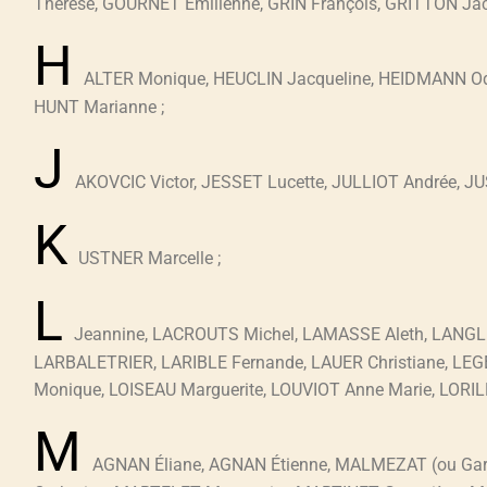
Thérèse, GOURNET Émilienne, GRIN François, GRITTON Ja
H
ALTER Monique, HEUCLIN Jacqueline, HEIDMANN Od
HUNT Marianne ;
J
AKOVCIC Victor, JESSET Lucette, JULLIOT Andrée, JU
K
USTNER Marcelle ;
L
Jeannine, LACROUTS Michel, LAMASSE Aleth, LANGL
LARBALETRIER, LARIBLE Fernande, LAUER Christiane, LE
Monique, LOISEAU Marguerite, LOUVIOT Anne Marie, LORILLE
M
AGNAN Éliane, AGNAN Étienne, MALMEZAT (ou Ga