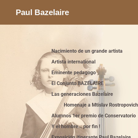
Paul Bazelaire
Nacimiento de un grande artista
Artista international
Eminente pedagogo
El Conjunto BAZELAIRE
Las generaciones Bazelaire
Homenaje a Mtislav Rostropovic
Alumnos 1er premio de Conservatorio
Y el hombre… por fin !
Exposición itinerante Paul Bazelaire