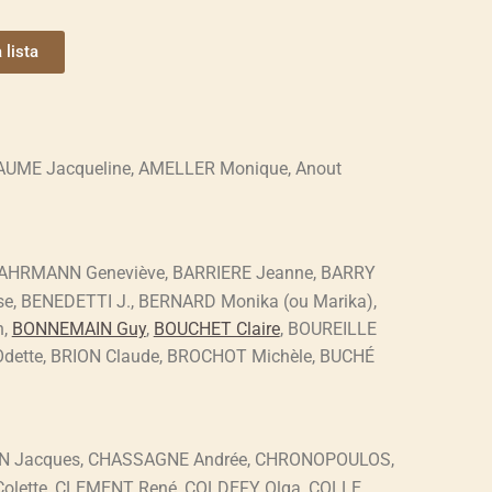
 lista
LIAUME Jacqueline, AMELLER Monique, Anout
AHRMANN Geneviève, BARRIERE Jeanne, BARRY
se, BENEDETTI J., BERNARD Monika (ou Marika),
n,
BONNEMAIN Guy
,
BOUCHET Claire
, BOUREILLE
 Odette, BRION Claude, BROCHOT Michèle, BUCHÉ
AN Jacques, CHASSAGNE Andrée, CHRONOPOULOS,
lette, CLEMENT René, COLDEFY Olga, COLLE