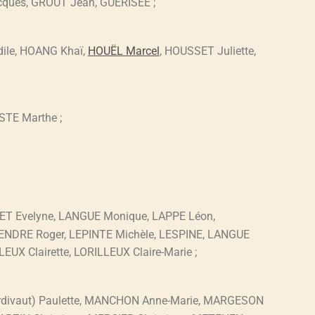
cques, GROUT Jean, GUERISEE ;
ile, HOANG Khaï,
HOUËL Marcel
, HOUSSET Juliette,
STE Marthe ;
ET Evelyne, LANGUE Monique, LAPPE Léon,
GENDRE Roger, LEPINTE Michèle, LESPINE, LANGUE
UX Clairette, LORILLEUX Claire-Marie ;
rdivaut) Paulette, MANCHON Anne-Marie, MARGESON