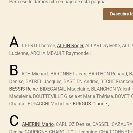
Para eso le damos cita en bajo de esta pagina…
Descubre la
A
LBERTI Thérèse,
ALBIN Roger
, ALLART Sylvette, AL
Lucienne, ARCHAIMBAULT Raymonde ;
B
ACH Michael, BARONNET Jean, BARTHON Renaud, B
Denise, BATREL Jacques, BASTIEN Andrée, BECHÉ Françoi
BESSIS Reine
, BIDEGARAIL Madelaine, BLANCHON Valenti
Madeleine, BOUTTEVILLE Gisele et Marie Thérèse, BOVET
Chantal, BUFACCHI Micheline,
BURGOS Claude
;
C
AMERINI Mario
, CARLIOZ Denise, CASSEL, CAZAUR
Denise COUPIGNY, CHAPOUTOT Jeannine, CHARDONNET Co