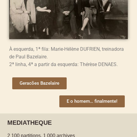
À esquerda, 1ª fila: Marie-Hélène DUFRIEN, treinadora
de Paul Bazelaire.
2ª linha, 4ª a partir da esquerda: Thérèse DENAES.
Geracões Bazelaire
E o homem… finalmente!
MEDIATHEQUE
2 100 partitions, 1 000 archives