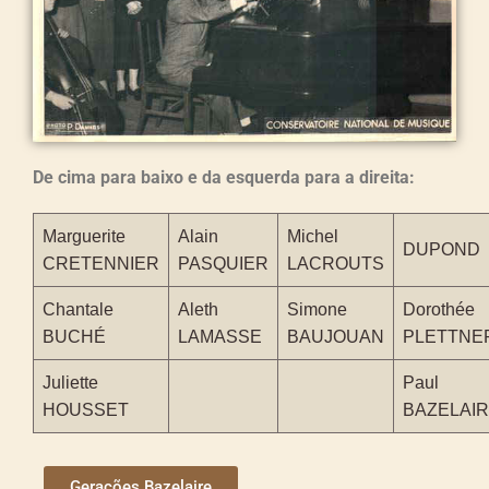
De cima para baixo e da esquerda para a direita:
Marguerite
Alain
Michel
DUPOND
CRETENNIER
PASQUIER
LACROUTS
Chantale
Aleth
Simone
Dorothée
BUCHÉ
LAMASSE
BAUJOUAN
PLETTNE
Juliette
Paul
HOUSSET
BAZELAI
Geracões Bazelaire