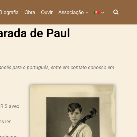
Biografia
Obra
Ouvir
Associação
arada de Paul
francês para o português, entre em contato conosco em
ARIS avec
ps les
 Amérique