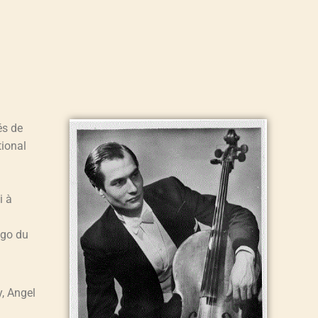
és de
tional
i à
ago du
, Angel