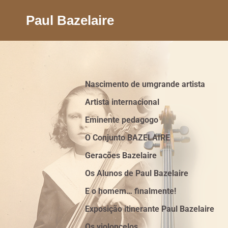
Paul Bazelaire
Nascimento de umgrande artista
Artista internacional
Eminente pedagogo
O Conjunto BAZELAIRE
Geracões Bazelaire
Os Alunos de Paul Bazelaire
E o homem… finalmente!
Exposição itinerante Paul Bazelaire
Os violoncelos