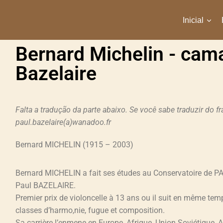
Inicial
Bernard Michelin - cam
Bazelaire
Falta a tradução da parte abaixo. Se você sabe traduzir do 
paul.bazelaire(a)wanadoo.fr
Bernard MICHELIN (1915 – 2003)
Bernard MICHELIN a fait ses études au Conservatoire de P
Paul BAZELAIRE.
Premier prix de violoncelle à 13 ans ou il suit en même tem
classes d’harmo,nie, fugue et composition.
Sa carrière l’enmene en Europe, Afrique, Union Soviétique,