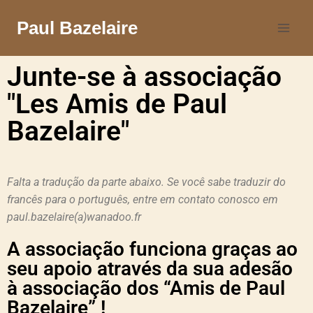
Paul Bazelaire
Junte-se à associação
"Les Amis de Paul
Bazelaire"
Falta a tradução da parte abaixo. Se você sabe traduzir do
francês para o português, entre em contato conosco em
paul.bazelaire(a)wanadoo.fr
A associação funciona graças ao
seu apoio através da sua adesão
à associação dos “Amis de Paul
Bazelaire” !