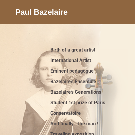
Paul Bazelaire
Birth of a great artist
International Artist
Eminent pedagogue
Bazelaire’s Ensemble
Bazelaire’s Generations
Student 1st prize of Paris
Conservatoire
And finally… the man !
Traveling exposition