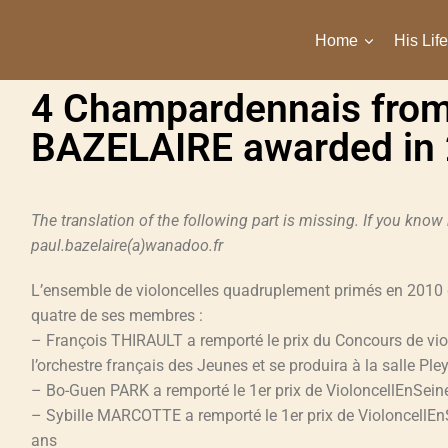
Home
His Life
4 Champardennais from
BAZELAIRE awarded in
The translation of the following part is missing. If you know
paul.bazelaire(a)wanadoo.fr
L’ensemble de violoncelles quadruplement primés en 2010 
quatre de ses membres :
– François THIRAULT a remporté le prix du Concours de vio
l’orchestre français des Jeunes et se produira à la salle Ple
– Bo-Guen PARK a remporté le 1er prix de VioloncellEnSein
– Sybille MARCOTTE a remporté le 1er prix de VioloncellE
ans