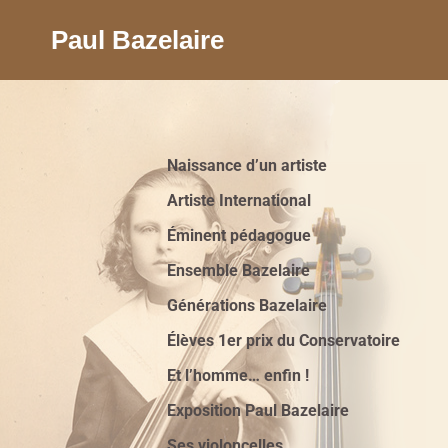
Paul Bazelaire
Naissance d’un artiste
Artiste International
Éminent pédagogue
Ensemble Bazelaire
Générations Bazelaire
Élèves 1er prix du Conservatoire
Et l’homme… enfin !
Exposition Paul Bazelaire
Ses violoncelles