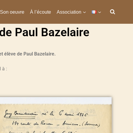
Son oeuvre
À l’écoute
Association
e Paul Bazelaire​
t élève de Paul Bazelaire.
 à :