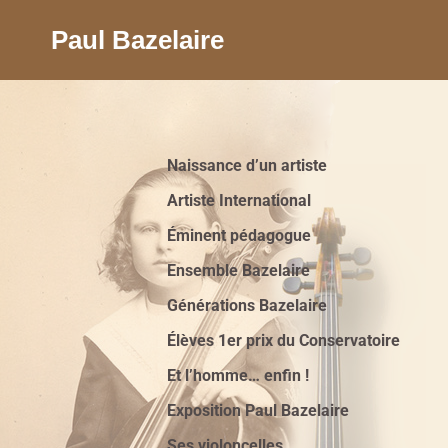
Paul Bazelaire
Naissance d’un artiste
Artiste International
Éminent pédagogue
Ensemble Bazelaire
Générations Bazelaire
Élèves 1er prix du Conservatoire
Et l’homme… enfin !
Exposition Paul Bazelaire
Ses violoncelles