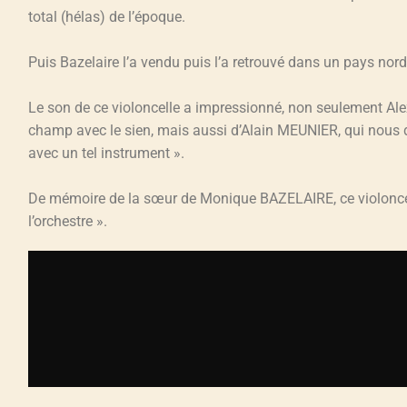
total (hélas) de l’époque.
Puis Bazelaire l’a vendu puis l’a retrouvé dans un pays nordi
Le son de ce violoncelle a impressionné, non seulement Al
champ avec le sien, mais aussi d’Alain MEUNIER, qui nous dit
avec un tel instrument ».
De mémoire de la sœur de Monique BAZELAIRE, ce violoncel
l’orchestre ».