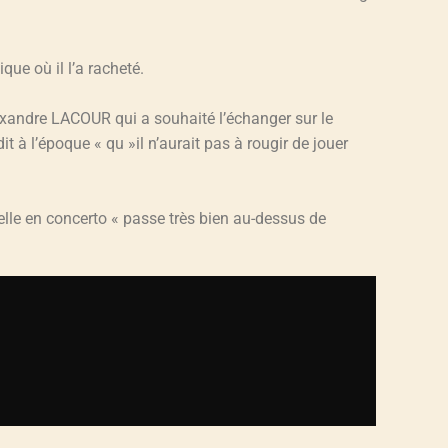
que où il l’a racheté.
exandre LACOUR qui a souhaité l’échanger sur le
 à l’époque « qu »il n’aurait pas à rougir de jouer
le en concerto « passe très bien au-dessus de