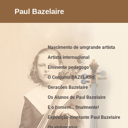
Paul Bazelaire
Nascimento de umgrande artista
Artista internacional
Eminente pedagogo
O Conjunto BAZELAIRE
Geracões Bazelaire
Os Alunos de Paul Bazelaire
E o homem… finalmente!
Exposição itinerante Paul Bazelaire
Os violoncelos