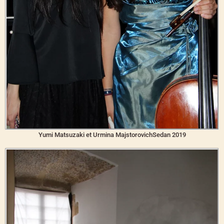
Yumi Matsuzaki et Urmina MajstorovichSedan 2019